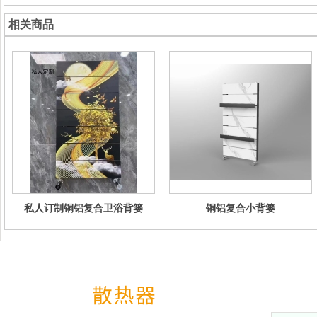
相关商品
私人订制铜铝复合卫浴背篓
铜铝复合小背篓
网站导航