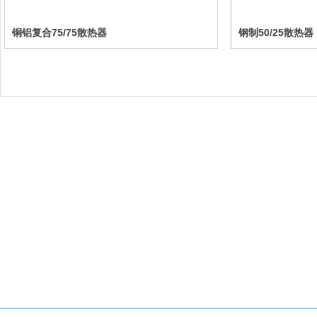
铜铝复合75/75散热器
钢制50/25散热器