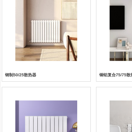
钢制50/25散热器
铜铝复合75/75